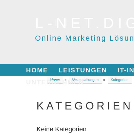
Skip
to
L-NET.DI
content
Online Marketing Lösu
HOME
LEISTUNGEN
IT-
Home
»
Veranstaltungen
»
Kategorien
UNTERNEHMEN
KATEGORIEN
Keine Kategorien