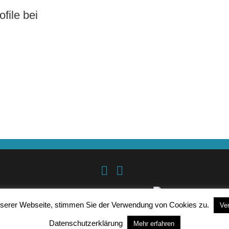
file bei
DESIGNED BY SMARTCAT
nserer Webseite, stimmen Sie der Verwendung von Cookies zu.
Ve
@ L-Net Informationssysteme GmbH 2026
Datenschutzerklärung
Mehr erfahren