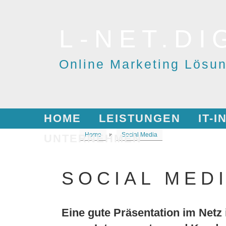
Skip
to
L-NET.DI
content
Online Marketing Lösu
HOME
LEISTUNGEN
IT-
Home
»
Social Media
UNTERNEHMEN
SOCIAL MED
Eine gute Präsentation im Netz