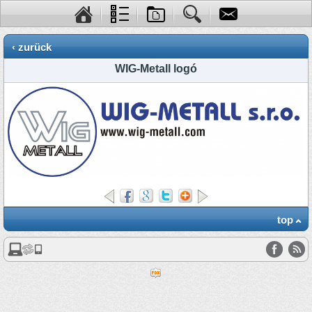
‹ zurück
WIG-Metall logó
top