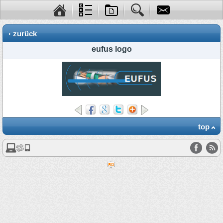
‹ zurück
eufus logo
top