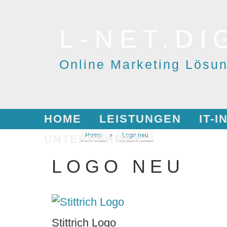
Skip
to
L-NET.DI
content
Online Marketing Lösu
HOME
LEISTUNGEN
IT-
Home
»
Logo neu
UNTERNEHMEN
LOGO NEU
Stittrich Logo